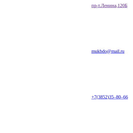
​пр-т.Ленина,120Б​
mukbdo@mail.ru
+7(3852)35‒80‒66