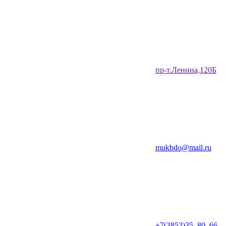
​пр-т.Ленина,120Б​
mukbdo@mail.ru
+7(3852)35‒80‒66