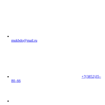
mukbdo@mail.ru
+7(3852)35‒
80‒66