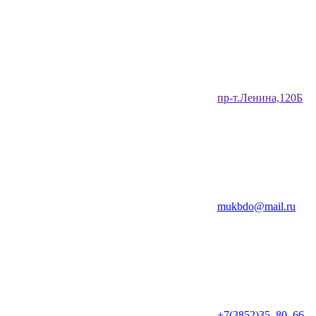
​пр-т.Ленина,120Б​
mukbdo@mail.ru
+7(3852)35‒80‒66