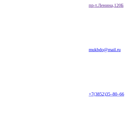
​пр-т.Ленина,120Б​
mukbdo@mail.ru
+7(3852)35‒80‒66