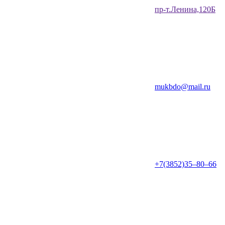
​пр-т.Ленина,120Б​
mukbdo@mail.ru
+7(3852)35‒80‒66