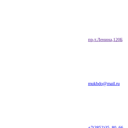
​пр-т.Ленина,120Б​
mukbdo@mail.ru
+7(3852)35‒80‒66