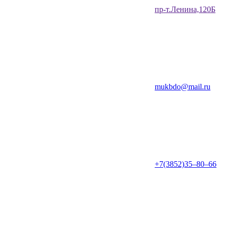
​пр-т.Ленина,120Б​
mukbdo@mail.ru
+7(3852)35‒80‒66