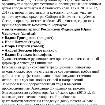
организует и проводит фестивали, посвящённые юбилейным
датам города Барнаула и Алтайского края. Так в 2010, 2012,
2017 гг. прошли фестивали, в которых приняли участие
лучшие духовые оркестры Сибири и ближнего зарубежья.
Сегодня оркестр состоит из более 45 артистов, среди них
лучшие музыканты-солисты г. Барнаула:
♦
заслуженный артист Российской Федерации Юрий
Черноусов (флейта);
♦ Вадим Григоренко (кларнет);
♦ Иван Наумов (труба);
♦ Игорь Петриёв (гобой);
♦ Андрей Земсков (фортепиано);
♦ Вадим Глушков (саксофон).
Художественным руководителем оркестра является главный
дирижёр Александр Онищенко.
Его главная цель - сохранить традиционный репертуар
духовых оркестров, не отставая от современных требований,
добиваться профессионального, высокохудожественного
исполнения музыки любых стилей и направлений.
За многолетний добросовестный труд и высокий
профессионализм Александр Онищенко награждён
благодарностью губернатора Алтайского края (2015 г.). За
высокие достижения в творческой и общественной
деятельности занесён на городскую доску почёта «Слава и