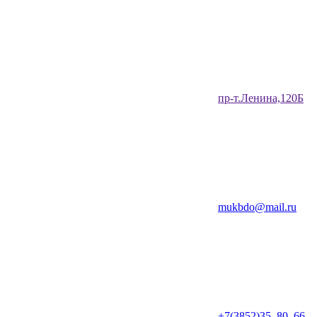
​пр-т.Ленина,120Б​
mukbdo@mail.ru
+7(3852)35‒80‒66