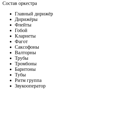
Состав оркестра
Главный дирижёр
Дирижёры
Флейты
Гобой
Кларнеты
Фагот
Саксофоны
Валторны
Трубы
Тромбоны
Баритоны
Тубы
Ритм группа
Звукооператор