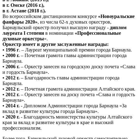
в г. Омске (2016 г.),
в г. Астане (2018 г.).
Во всероссийском дистанционном конкурсе
«Новоуральские
фанфары 2020»
, из числа 62-х духовых оркестров,
Барнаульский оркестр получил высшую награду -
диплом
лауреата I степени
в номинации
«Профессиональные
духовые оркестры
».
Оркестр имеет и другие заслуженные награды:
•
1996 г
. – Лауреат муниципальной премии города Барнаула.
•
2000 г.
– Почетная грамота главы администрации города
Барнаула.
•
2006 г.
– Оркестр занесен на городскую доску почета «Слава
и гордость Барнаула».
•
2012 г.
– Благодарность главы администрации города
Барнаула.
•
2012 г.
– Почетная грамота администрации Алтайского края.
•
2012 г.
– Оркестр занесен на доску почета «Слава и гордость
Барнаула».
•
2014 г.
- Дипломом Администрации города Барнаула «За
вклад в развитие культуры города Барнаула».
•
2020 г.
- Благодарность министерства культуры Алтайского
края за вклад и развитие культуры в крае и высокий
профессионализм.
Более того, Барнаульский духовой оркестр самостоятельно