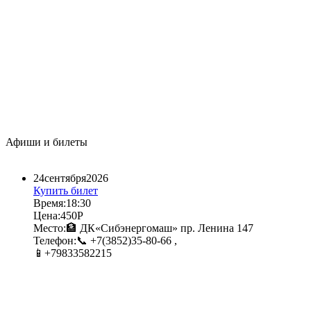
Афиши и билеты
24​
сентября​
2026​
Купить билет
Время:
18:30​
Цена:
450Р​
Место:
🏦 ДК«Сибэнергомаш» пр. Ленина 147​
Телефон:
📞 +7(3852)35-80-66 ,
📱+79833582215