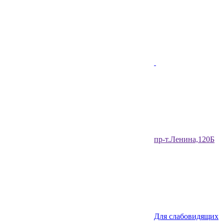
​пр-т.Ленина,120Б​
Для слабовидящих