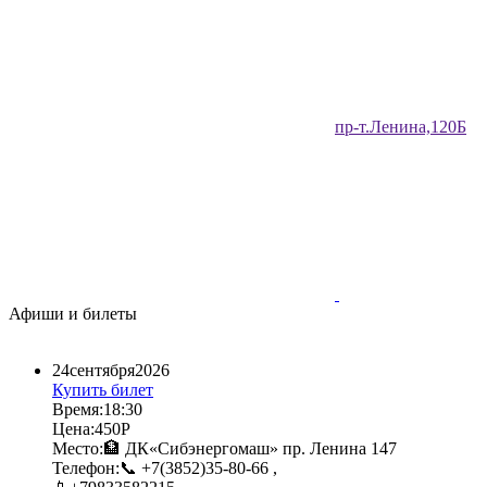
​пр-т.Ленина,120Б​
Афиши и билеты
24​
сентября​
2026​
Купить билет
Время:
18:30​
Цена:
450Р​
Место:
🏦 ДК«Сибэнергомаш» пр. Ленина 147​
Телефон:
📞 +7(3852)35-80-66 ,