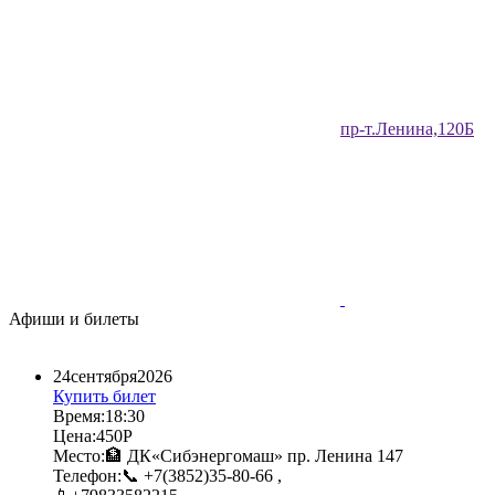
​пр-т.Ленина,120Б​
Афиши и билеты
24​
сентября​
2026​
Купить билет
Время:
18:30​
Цена:
450Р​
Место:
🏦 ДК«Сибэнергомаш» пр. Ленина 147​
Телефон:
📞 +7(3852)35-80-66 ,