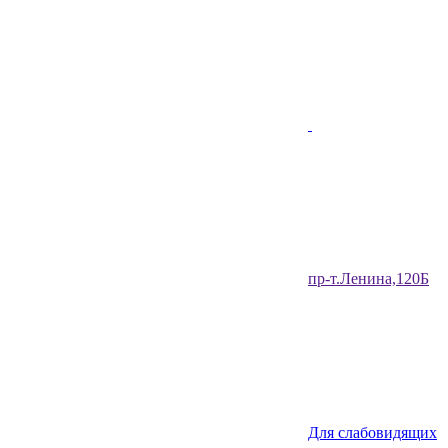
​пр-т.Ленина,120Б​
Для слабовидящих