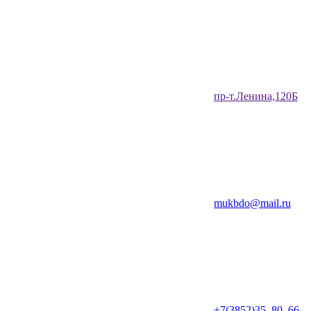
​пр-т.Ленина,120Б​
mukbdo@mail.ru
+7(3852)35‒80‒66