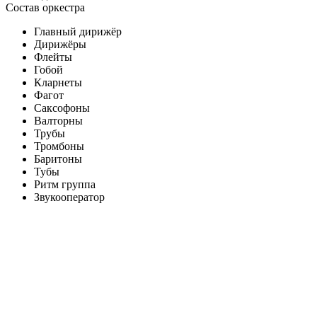
Состав оркестра
Главный дирижёр
Дирижёры
Флейты
Гобой
Кларнеты
Фагот
Саксофоны
Валторны
Трубы
Тромбоны
Баритоны
Тубы
Ритм группа
Звукооператор