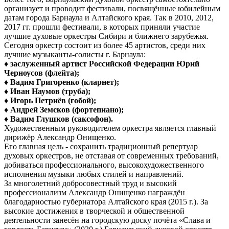
организует и проводит фестивали, посвящённые юбилейным
датам города Барнаула и Алтайского края. Так в 2010, 2012,
2017 гг. прошли фестивали, в которых приняли участие
лучшие духовые оркестры Сибири и ближнего зарубежья.
Сегодня оркестр состоит из более 45 артистов, среди них
лучшие музыканты-солисты г. Барнаула:
♦
заслуженный артист Российской Федерации Юрий
Черноусов (флейта);
♦ Вадим Григоренко (кларнет);
♦ Иван Наумов (труба);
♦ Игорь Петриёв (гобой);
♦ Андрей Земсков (фортепиано);
♦ Вадим Глушков (саксофон).
Художественным руководителем оркестра является главный
дирижёр Александр Онищенко.
Его главная цель - сохранить традиционный репертуар
духовых оркестров, не отставая от современных требований,
добиваться профессионального, высокохудожественного
исполнения музыки любых стилей и направлений.
За многолетний добросовестный труд и высокий
профессионализм Александр Онищенко награждён
благодарностью губернатора Алтайского края (2015 г.). За
высокие достижения в творческой и общественной
деятельности занесён на городскую доску почёта «Слава и