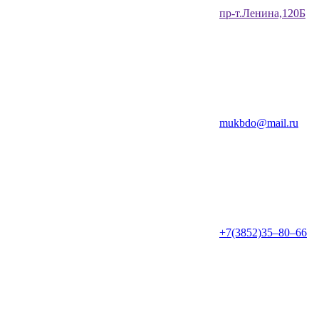
​пр-т.Ленина,120Б​
mukbdo@mail.ru
+7(3852)35‒80‒66