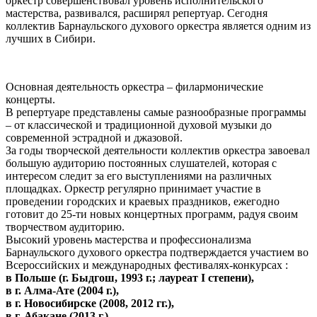
оркестр совершенствовал уровень исполнительского
мастерства, развивался, расширял репертуар. Сегодня
коллектив Барнаульского духового оркестра является одним из
лучших в Сибири.
Основная деятельность оркестра – филармонические
концерты.
В репертуаре представлены самые разнообразные программы
– от классической и традиционной духовой музыки до
современной эстрадной и джазовой.
За годы творческой деятельности коллектив оркестра завоевал
большую аудиторию постоянных слушателей, которая с
интересом следит за его выступлениями на различных
площадках. Оркестр регулярно принимает участие в
проведении городских и краевых праздников, ежегодно
готовит до 25-ти новых концертных программ, радуя своим
творчеством аудиторию.
Высокий уровень мастерства и профессионализма
Барнаульского духового оркестра подтверждается участием во
Всероссийских и международных фестивалях-конкурсах :
в Польше (г. Быдгош, 1993 г.; лауреат I степени),
в г. Алма-Ате (2004 г.),
в г. Новосибирске (2008, 2012 гг.),
в г. Абакане (2013 г.),