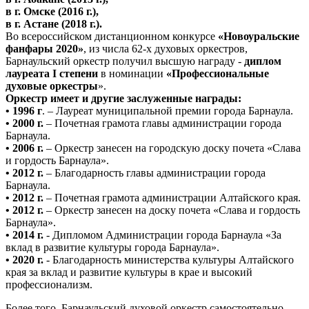
в г. Омске (2016 г.),
в г. Астане (2018 г.).
Во всероссийском дистанционном конкурсе
«Новоуральские
фанфары 2020»
, из числа 62-х духовых оркестров,
Барнаульский оркестр получил высшую награду -
диплом
лауреата I степени
в номинации
«Профессиональные
духовые оркестры
».
Оркестр имеет и другие заслуженные награды:
•
1996 г
. – Лауреат муниципальной премии города Барнаула.
•
2000 г.
– Почетная грамота главы администрации города
Барнаула.
•
2006 г.
– Оркестр занесен на городскую доску почета «Слава
и гордость Барнаула».
•
2012 г.
– Благодарность главы администрации города
Барнаула.
•
2012 г.
– Почетная грамота администрации Алтайского края.
•
2012 г.
– Оркестр занесен на доску почета «Слава и гордость
Барнаула».
•
2014 г.
- Дипломом Администрации города Барнаула «За
вклад в развитие культуры города Барнаула».
•
2020 г.
- Благодарность министерства культуры Алтайского
края за вклад и развитие культуры в крае и высокий
профессионализм.
Более того, Барнаульский духовой оркестр самостоятельно