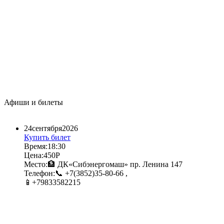
Афиши и билеты
24​
сентября​
2026​
Купить билет
Время:
18:30​
Цена:
450Р​
Место:
🏦 ДК«Сибэнергомаш» пр. Ленина 147​
Телефон:
📞 +7(3852)35-80-66 ,
📱+79833582215