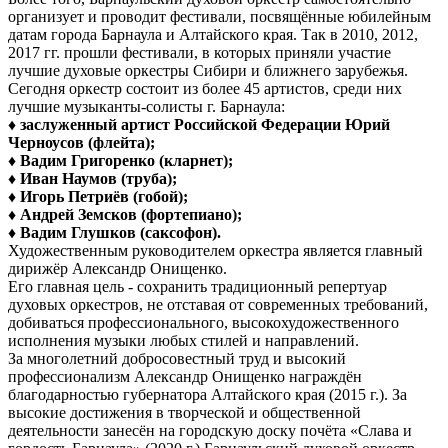
организует и проводит фестивали, посвящённые юбилейным
датам города Барнаула и Алтайского края. Так в 2010, 2012,
2017 гг. прошли фестивали, в которых приняли участие
лучшие духовые оркестры Сибири и ближнего зарубежья.
Сегодня оркестр состоит из более 45 артистов, среди них
лучшие музыканты-солисты г. Барнаула:
♦
заслуженный артист Российской Федерации Юрий
Черноусов (флейта);
♦ Вадим Григоренко (кларнет);
♦ Иван Наумов (труба);
♦ Игорь Петриёв (гобой);
♦ Андрей Земсков (фортепиано);
♦ Вадим Глушков (саксофон).
Художественным руководителем оркестра является главный
дирижёр Александр Онищенко.
Его главная цель - сохранить традиционный репертуар
духовых оркестров, не отставая от современных требований,
добиваться профессионального, высокохудожественного
исполнения музыки любых стилей и направлений.
За многолетний добросовестный труд и высокий
профессионализм Александр Онищенко награждён
благодарностью губернатора Алтайского края (2015 г.). За
высокие достижения в творческой и общественной
деятельности занесён на городскую доску почёта «Слава и