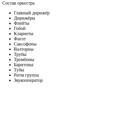
Состав оркестра
Главный дирижёр
Дирижёры
Флейты
Гобой
Кларнеты
Фагот
Саксофоны
Валторны
Трубы
Тромбоны
Баритоны
Тубы
Ритм группа
Звукооператор