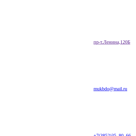
​пр-т.Ленина,120Б​
mukbdo@mail.ru
+7(3852)35‒80‒66