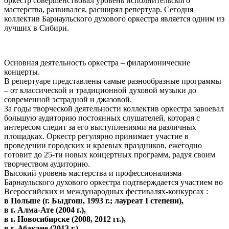
оркестр совершенствовал уровень исполнительского
мастерства, развивался, расширял репертуар. Сегодня
коллектив Барнаульского духового оркестра является одним из
лучших в Сибири.
Основная деятельность оркестра – филармонические
концерты.
В репертуаре представлены самые разнообразные программы
– от классической и традиционной духовой музыки до
современной эстрадной и джазовой.
За годы творческой деятельности коллектив оркестра завоевал
большую аудиторию постоянных слушателей, которая с
интересом следит за его выступлениями на различных
площадках. Оркестр регулярно принимает участие в
проведении городских и краевых праздников, ежегодно
готовит до 25-ти новых концертных программ, радуя своим
творчеством аудиторию.
Высокий уровень мастерства и профессионализма
Барнаульского духового оркестра подтверждается участием во
Всероссийских и международных фестивалях-конкурсах :
в Польше (г. Быдгош, 1993 г.; лауреат I степени),
в г. Алма-Ате (2004 г.),
в г. Новосибирске (2008, 2012 гг.),
в г. Абакане (2013 г.),