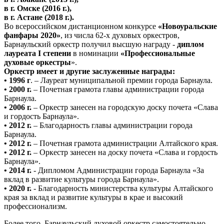
в г. Омске (2016 г.),
в г. Астане (2018 г.).
Во всероссийском дистанционном конкурсе
«Новоуральские
фанфары 2020»
, из числа 62-х духовых оркестров,
Барнаульский оркестр получил высшую награду -
диплом
лауреата I степени
в номинации
«Профессиональные
духовые оркестры
».
Оркестр имеет и другие заслуженные награды:
•
1996 г
. – Лауреат муниципальной премии города Барнаула.
•
2000 г.
– Почетная грамота главы администрации города
Барнаула.
•
2006 г.
– Оркестр занесен на городскую доску почета «Слава
и гордость Барнаула».
•
2012 г.
– Благодарность главы администрации города
Барнаула.
•
2012 г.
– Почетная грамота администрации Алтайского края.
•
2012 г.
– Оркестр занесен на доску почета «Слава и гордость
Барнаула».
•
2014 г.
- Дипломом Администрации города Барнаула «За
вклад в развитие культуры города Барнаула».
•
2020 г.
- Благодарность министерства культуры Алтайского
края за вклад и развитие культуры в крае и высокий
профессионализм.
Более того, Барнаульский духовой оркестр самостоятельно