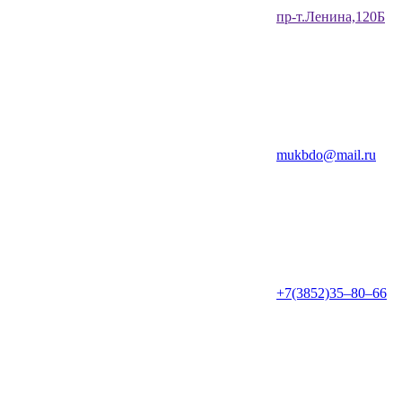
​пр-т.Ленина,120Б​
mukbdo@mail.ru
+7(3852)35‒80‒66