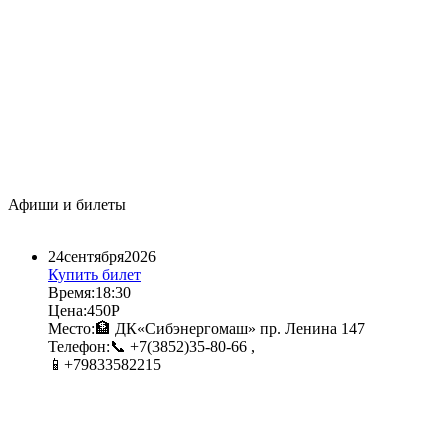
Афиши и билеты
24​
сентября​
2026​
Купить билет
Время:
18:30​
Цена:
450Р​
Место:
🏦 ДК«Сибэнергомаш» пр. Ленина 147​
Телефон:
📞 +7(3852)35-80-66 ,
📱+79833582215