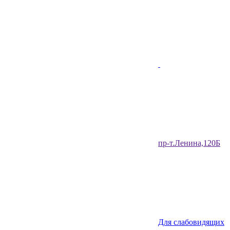
​пр-т.Ленина,120Б​
Для слабовидящих