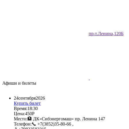
​пр-т.Ленина,120Б​
Афиши и билеты
24​
сентября​
2026​
Купить билет
Время:
18:30​
Цена:
450Р​
Место:
🏦 ДК«Сибэнергомаш» пр. Ленина 147​
Телефон:
📞 +7(3852)35-80-66 ,